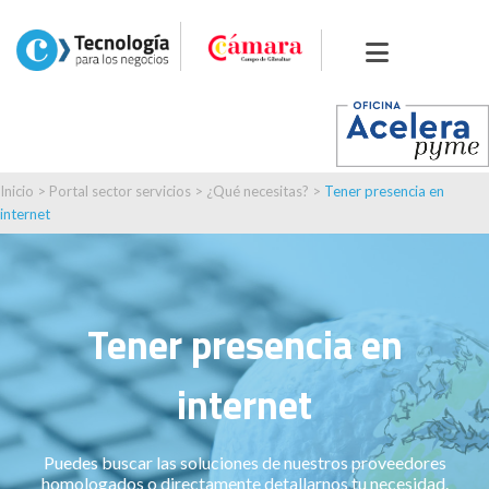
Inicio
>
Portal sector servicios
>
¿Qué necesitas?
>
Tener presencia en
internet
Tener presencia en
internet
Puedes buscar las soluciones de nuestros proveedores
homologados o directamente detallarnos tu necesidad.