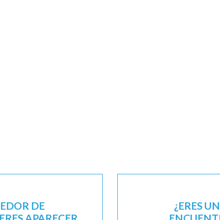
EEDOR DE
¿ERES U
IERES APARECER
ENCUENTR