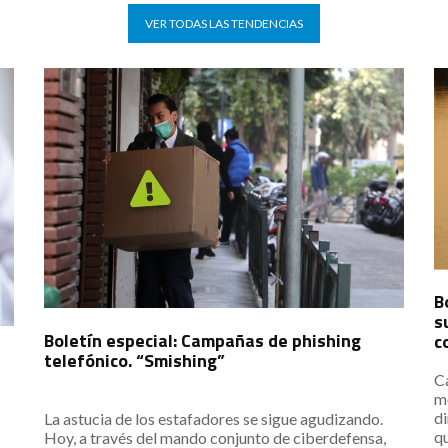
VER TODAS LAS TENDENCIAS
B
s
Boletín especial: Campañas de phishing
c
telefónico. “Smishing”
Ca
m
di
La astucia de los estafadores se sigue agudizando.
qu
Hoy, a través del mando conjunto de ciberdefensa,