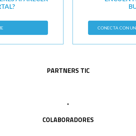
RTAL?
B
ME
CONECTA CON UN 
PARTNERS TIC
COLABORADORES